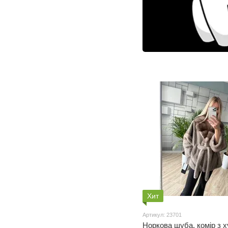
Хит
Артикул: 23701
Норкова шуба, комір з х