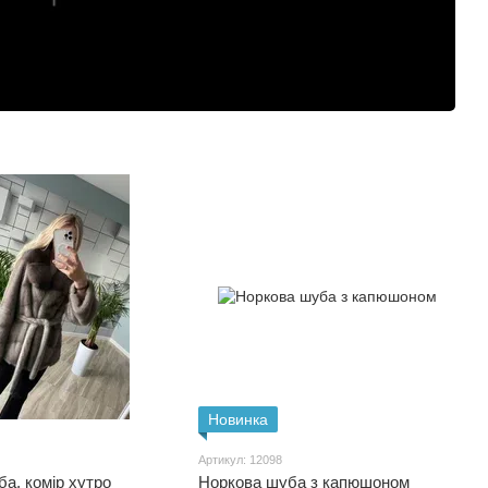
Новинка
Артикул: 12098
а, комір хутро
Норкова шуба з капюшоном