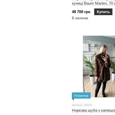
куниці Baum Marten, 70 
довжина
49 700 грн
Купить
В наличии
Новинка
Артикул: 43210
Норкова шуба з капюшо