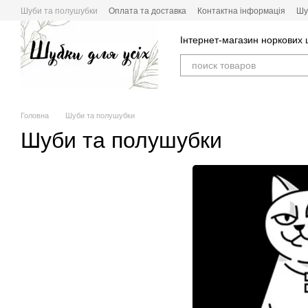
Перейти к основному контенту
Шуби та полушубки
Оплата та доставка
Контактна інформація
Шу
Інтернет-магазин норкових
Головна
Шуби та полушубки
Шуби та полушубки