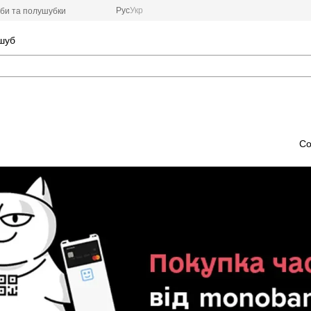
Рус
Укр
би та полушубки
 шуб
Со