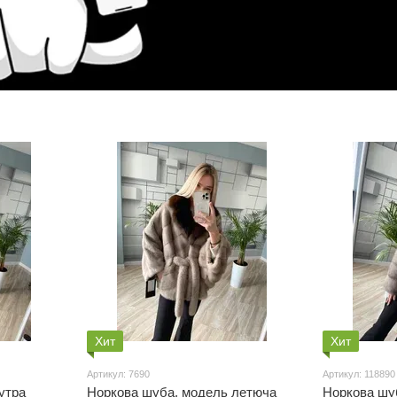
Хит
Хит
Артикул: 7690
Артикул: 118890
утра
Норкова шуба, модель летюча
Норкова шуб