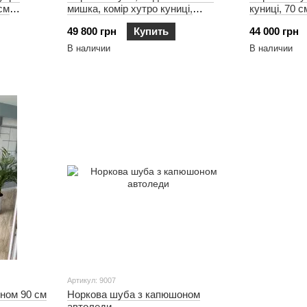
см
мишка, комір хутро куниці,
куниці, 70 
довжина 70 см
49 800 грн
Купить
44 000 грн
В наличии
В наличии
Артикул: 9007
ном 90 см
Норкова шуба з капюшоном
автоледи