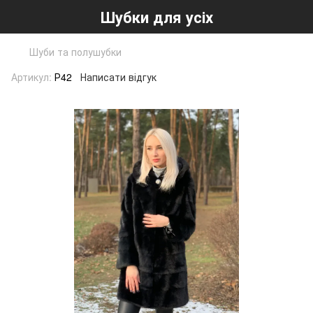
Шубки для усіх
Шуби та полушубки
Артикул:
Р42
Написати відгук